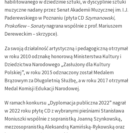
habilitowanego w dziedzinie sztuki, w dyscyplinie sztuki
muzyczne nadany przez Senat Akademii Muzycznej im. I.J.
Paderewskiego w Poznaniu (płyta CD
Szymanowski,
Prokofiew – Sonaty
nagrana wspólnie z prof. Mariuszem
Dereweckim – skrzypce).
Za swoją działalność artystyczną i pedagogiczną otrzymał
w roku 2010 odznakę honorową Ministerstwa Kultury i
Dziedzictwa Narodowego „Zasłużony dla Kultury
Polskiej”, w roku 2015 odznaczony został Medalem
Brązowym za Długoletnią Służbę, a w roku 2017 otrzymał
Medal Komisji Edukacji Narodowej.
W ramach konkursu „Dyplomacja publiczna 2022” nagrał
w 2022 roku płytę CD z wybranymi pieśniami Stanisława
Moniuszki wspólnie z sopranistką Joanną Szynkowską,
mezzosopranistką Aleksandrą Kamińską-Rykowską oraz