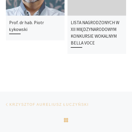
Prof. dr hab. Piotr
LISTA NAGRODZONYCH W
Łykowski
XII MIĘDZYNARODOWYM
KONKURSIE WOKALNYM
BELLA VOCE
Nawigacja wpisu
Poprzedni wpis
KRZYSZTOF AURELIUSZ ŁUCZYŃSKI
POWRÓT DO LISTY POS
Na