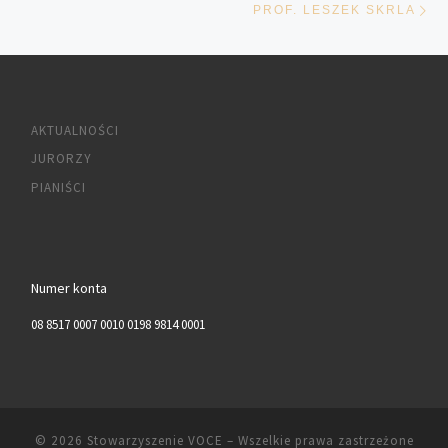
PROF. LESZEK SKRLA
AKTUALNOŚCI
JURORZY
PIANIŚCI
Numer konta
08 8517 0007 0010 0198 9814 0001
© 2026
Stowarzyszenie VOCE
– Wszelkie prawa zastrzeżone