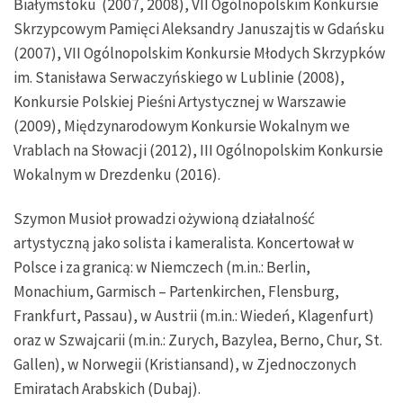
Białymstoku (2007, 2008), VII Ogólnopolskim Konkursie
Skrzypcowym Pamięci Aleksandry Januszajtis w Gdańsku
(2007), VII Ogólnopolskim Konkursie Młodych Skrzypków
im. Stanisława Serwaczyńskiego w Lublinie (2008),
Konkursie Polskiej Pieśni Artystycznej w Warszawie
(2009), Międzynarodowym Konkursie Wokalnym we
Vrablach na Słowacji (2012), III Ogólnopolskim Konkursie
Wokalnym w Drezdenku (2016).
Szymon Musioł prowadzi ożywioną działalność
artystyczną jako solista i kameralista. Koncertował w
Polsce i za granicą: w Niemczech (m.in.: Berlin,
Monachium, Garmisch – Partenkirchen, Flensburg,
Frankfurt, Passau), w Austrii (m.in.: Wiedeń, Klagenfurt)
oraz w Szwajcarii (m.in.: Zurych, Bazylea, Berno, Chur, St.
Gallen), w Norwegii (Kristiansand), w Zjednoczonych
Emiratach Arabskich (Dubaj).