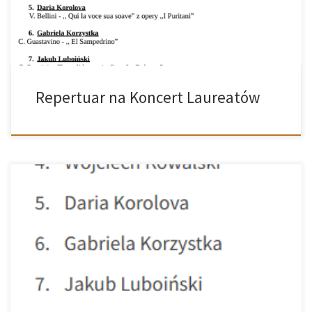
Repertuar na Koncert Laureatów
Szanowni Państwo informujemy, że 19 sierpnia 2025r. o godz. 20:00 w
Buskim Samorządowym Centrum Kultury (Al. Mickiewicza 22)
odbędzie się Koncert Laureatów Międzynarodowego Konkursu
Wokalnego „Bella Voce”. Poniżej zamieszczamy listę laureatów
tegorocznej edycji: Prowadzenie koncertu: Magdalena Sitek Wstęp
wolny Serdecznie zapraszamy!