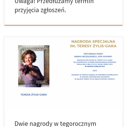
Uwaga! Przedłużamy termin
przyjęcia zgłoszeń.
Z radością informujemy, że w tym roku podczas konkursu, „Bella
Voce” organizowanego w Busku‑Zdroju, przyznane zostaną dwie
nagrody! Nagrody Specjalne im. Teresy Żylis-Gara oraz Nagroda im.
Cläri Venzke To ukłon w stronę wszystkich utalentowanych
uczestników i dowód na to, jak ważny jest rozwój śpiewu i muzyki.
Dwie nagrody w tegorocznym