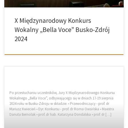
X Międzynarodowy Konkurs
Wokalny „Bella Voce” Busko-Zdrój
2024
Po przesłuchaniu uczestników, Jury X Międzynarodowego Konkursu
Wokalnego „Bella Voce”, odbywającego się w dniach 17-19 sierpnia
2024 roku w Busku-Zdroju w składzie: • Przewodniczący - prof. dr
Mariusz Kwiecień • Dyr. Konkursu - prof. dr Roma Owsińska • Maestra
Danuta Bernolak • prof. dr hab. Katarzyna Dondalska • prof. dr […]