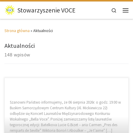
Przejdź do treści
Stowarzyszenie VOCE
Search
Men
Strona główna
»
Aktualności
Aktualności
148 wpisów
Szanowni Państwo informujemy, że 06 sierpnia 2026r. o godz. 19:00 w
Buskim Samorządowym Centrum Kultury (Al. Mickiewicza 22)
odbędzie się Koncert Laureatów Międzynarodowego Konkursu
Wokalnego „Bella Voce”. Poniżej zamieszczamy listę laureatów
tegorocznej edycji: Batelkova Lucie G.Bizet – aria Carmen „Pres des
remparts de Seville” Wiktoria Boroń I.Aboulker – „Je t’aime” […]