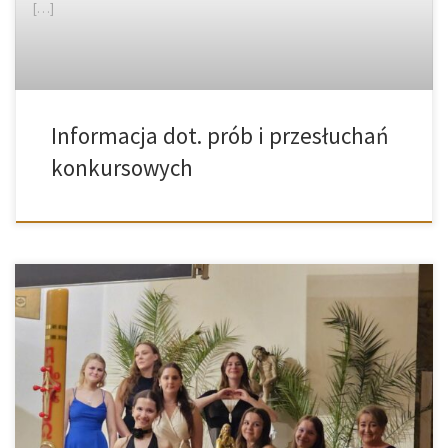
[…]
Informacja dot. prób i przesłuchań
konkursowych
Szanowni Państwo,informujemy, że związku z dużym
zainteresowaniem tegoroczną edycją XII Międzynarodowego
Konkursu Wokalnego „Bella Voce”,czas przyjęcia zgłoszeń został
przedłużony do 26 lipca! Szczegółowe informacje udzielane są
telefonicznie.