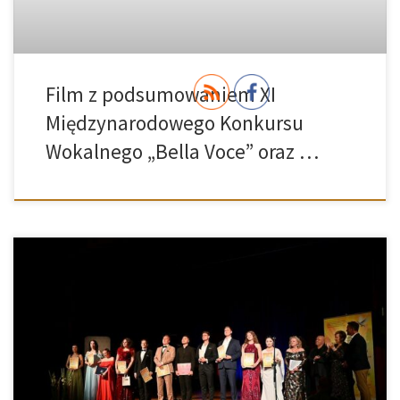
Film z podsumowaniem XI
Międzynarodowego Konkursu
Wokalnego „Bella Voce” oraz …
19 sierpnia 2025 r. dobiegła końca XI edycja Międzynarodowego
Konkursu Wokalnego „Bella Voce”, który od lat gromadzi w Busku-
Zdroju utalentowanych śpiewaków z kraju i zagranicy. Wydarzenie
zostało zorganizowane przez Stowarzyszenie „Voce”, Buskie
Samorządowe Centrum Kultury oraz Polskie Stowarzyszenie
Pedagogów Śpiewu. Tegoroczne konkursowe dni były prawdziwą