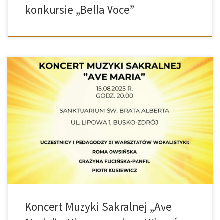
konkursie „Bella Voce”
15 sierpnia 2025 r. o godz. 20:00 w Sanktuarium św. Brata Alberta (ul.
Lipowa 1, Busko-Zdrój) odbędzie się wyjątkowy Koncert Muzyki
Sakralnej „Ave Maria”. Usłyszymy wykonania uczestników i
pedagogów XI Warsztatów Wokalistyki: Akompaniować będą:
Zapraszamy wszystkich miłośników muzyki sakralnej i nie tylko. To
będzie wieczór pełen wzruszeń, refleksji i muzycznej […]
Koncert Muzyki Sakralnej „Ave