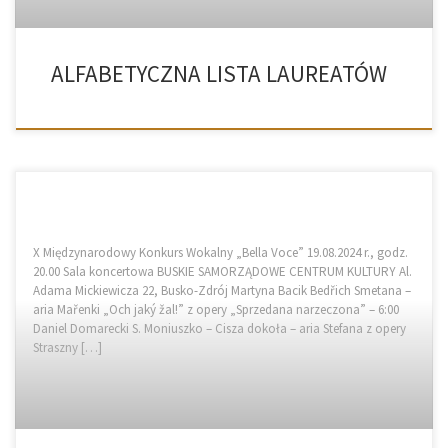
ALFABETYCZNA LISTA LAUREATÓW
X Międzynarodowy Konkurs Wokalny „Bella Voce” 19.08.2024 r., godz.
20.00 Sala koncertowa BUSKIE SAMORZĄDOWE CENTRUM KULTURY Al.
Adama Mickiewicza 22, Busko-Zdrój Martyna Bacik Bedřich Smetana –
aria Mařenki „Och jaký žal!” z opery „Sprzedana narzeczona” – 6:00
Daniel Domarecki S. Moniuszko – Cisza dokoła – aria Stefana z opery
Straszny […]