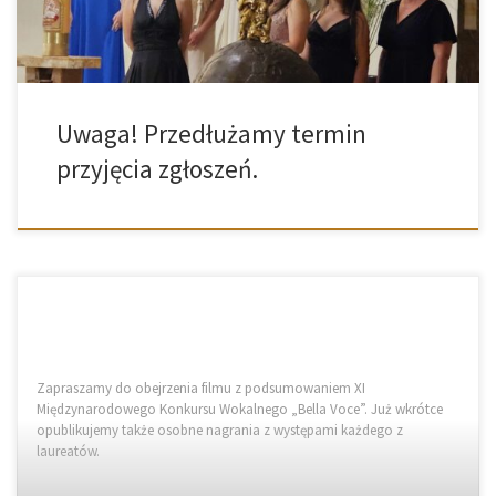
Uwaga! Przedłużamy termin
przyjęcia zgłoszeń.
Zapraszamy do obejrzenia filmu z podsumowaniem XI
Międzynarodowego Konkursu Wokalnego „Bella Voce”. Już wkrótce
opublikujemy także osobne nagrania z występami każdego z
laureatów.