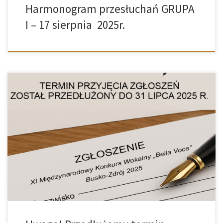
Harmonogram przesłuchań GRUPA
I – 17 sierpnia 2025r.
Szanowni Państwo,informujemy, że związku z dużym
zainteresowaniem tegoroczną edycją XI Międzynarodowego Konkursu
Wokalnego „Bella Voce”, czas przyjęcia zgłoszeń został przedłużony
do 31 lipca! Szczegółowe informacje udzielane są telefonicznie.