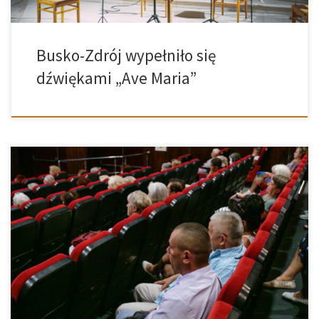
Busko-Zdrój wypełniło się
dźwiękami „Ave Maria”
12 sierpnia 2025 roku, w kolejnym dniu Festiwalu Bella Voce w Busku-
Zdroju, melomani i miłośnicy teatru muzycznego mogli uczestniczyć
w niezwykłym wydarzeniu. W festiwalowym programie znalazła się
projekcja jednoaktowej komedioopery w reżyserii prof. Romy
Owsińskiej – dzieła, które w lekkiej formie i z finezyjnym humorem
opowiada o ludzkich emocjach, słabościach […]