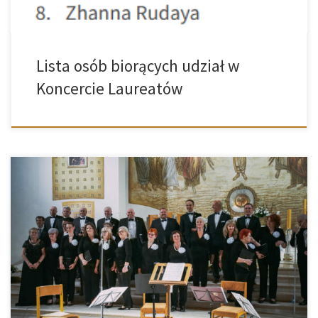
Lista osób biorących udział w
Koncercie Laureatów
15 sierpnia, w święto Wniebowzięcia Najświętszej Maryi Panny,
Sanktuarium św. Brata Alberta w Busku-Zdroju stało się miejscem
wyjątkowego wydarzenia muzycznego. Punktualnie o godzinie 20:00
rozpoczął się koncert muzyki sakralnej „Ave Maria”, który przyciągnął
licznych melomanów, parafian i kuracjuszy. Wieczór otworzyli
uczestnicy warsztatów wokalistyki, prezentując efekty swojej
kilkudniowej pracy pod okiem […]