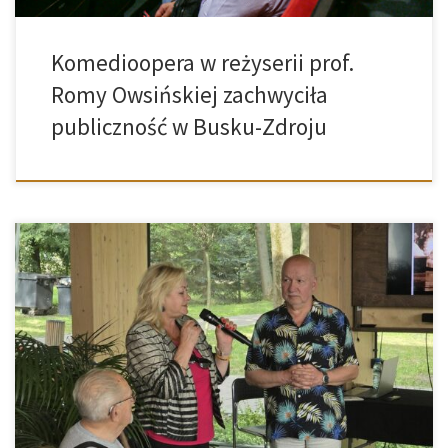
Komedioopera w reżyserii prof.
Romy Owsińskiej zachwyciła
publiczność w Busku-Zdroju
9 i 10 sierpnia w Domu Zdrojowym przy buskiej tężni odbyły się
niezwykłe spotkania z prof. Romą Owsińską i prof. Piotrem
Kusiewiczem – legendarnym polskim tenorem i pianistą. Artyści
podzielili się wspomnieniami z największych scen świata, otwierając
tegoroczny Międzynarodowy Festiwal Muzyczny „Bella Voce”. źródło:
https://www.busko.com.pl/