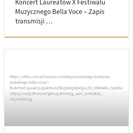
Koncert Laureatów X Festiwalu
Muzycznego Bella Voce – Zapis
transmisji …
https://orfeo.com.pl/laureaci-x-miedzynarodowego-konkursu-
wokalnego-bella-voce/?
fbclid=IwY2xjawEzLApleHRuA2FlbQIxMQABHQjvzZ8_O8hhkMa_hIj4vhis
UWjzQJvsddjL9FuhLkvPg8Auqc3FOri61g_aem_bUHnlB1D_-
d7ju9U0NDnlg