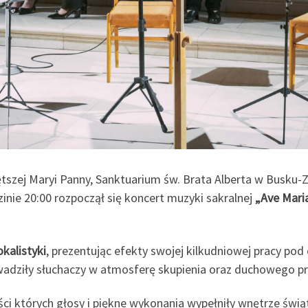
ętszej Maryi Panny, Sanktuarium św. Brata Alberta w Busku
nie 20:00 rozpoczął się koncert muzyki sakralnej
„Ave Mari
kalistyki
, prezentując efekty swojej kilkudniowej pracy pod
rowadziły słuchaczy w atmosferę skupienia oraz duchowego 
yści których głosy i piękne wykonania wypełniły wnętrze świą