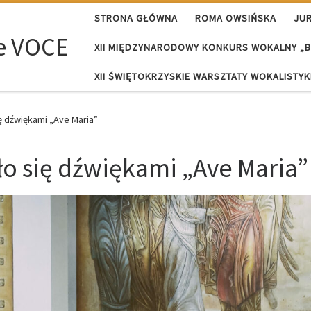
STRONA GŁÓWNA
ROMA OWSIŃSKA
JU
e VOCE
XII MIĘDZYNARODOWY KONKURS WOKALNY „B
XII ŚWIĘTOKRZYSKIE WARSZTATY WOKALISTYKI
ę dźwiękami „Ave Maria”
o się dźwiękami „Ave Maria”