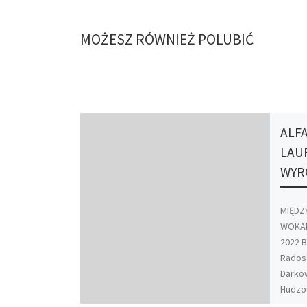
MOŻESZ RÓWNIEŻ POLUBIĆ
ALF
LAU
WYR
MIĘD
WOKAL
2022 B
Radosł
Darkow
Hudzov