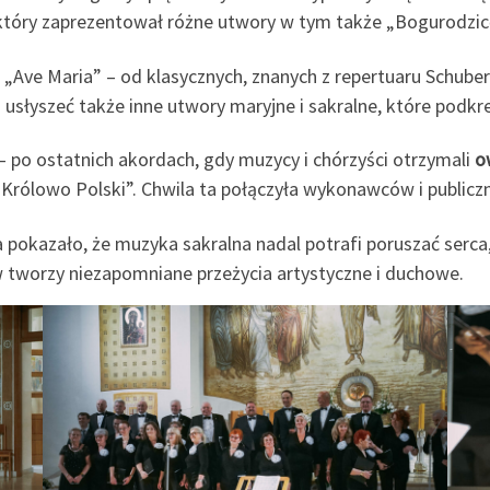
tóry zaprezentował różne utwory w tym także „Bogurodzic
„Ave Maria” – od klasycznych, znanych z repertuaru Schubert
słyszeć także inne utwory maryjne i sakralne, które podkreś
 po ostatnich akordach, gdy muzycy i chórzyści otrzymali
o
Królowo Polski”. Chwila ta połączyła wykonawców i publiczn
pokazało, że muzyka sakralna nadal potrafi poruszać serca,
tworzy niezapomniane przeżycia artystyczne i duchowe.