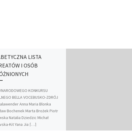
ABETYCZNA LISTA
REATÓW I OSÓB
ÓŻNIONYCH
ZYNARODOWEGO KONKURSU
NEGO BELLA VOCEBUSKO-ZDRÓJ
alawender Anna Maria Blonka
aw Bochenek Marta Brożek Piotr
ska Natalia Dziedzic Michał
ska-Kit Yana Jia […]