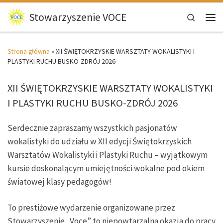
Przejdź do treści
Stowarzyszenie VOCE
Search
Men
Strona główna
»
XII ŚWIĘTOKRZYSKIE WARSZTATY WOKALISTYKI I
PLASTYKI RUCHU BUSKO-ZDRÓJ 2026
XII ŚWIĘTOKRZYSKIE WARSZTATY WOKALISTYKI
I PLASTYKI RUCHU BUSKO-ZDRÓJ 2026
Serdecznie zapraszamy wszystkich pasjonatów
wokalistyki do udziału w XII edycji Świętokrzyskich
Warsztatów Wokalistyki i Plastyki Ruchu – wyjątkowym
kursie doskonalącym umiejętności wokalne pod okiem
światowej klasy pedagogów!
To prestiżowe wydarzenie organizowane przez
Stowarzyszenie „Voce” to niepowtarzalna okazja do pracy