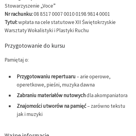
Stowarzyszenie „Voce”
Nr rachunku:
08 8517 0007 0010 0198 9814 0001
Tytuł:
wpłata na cele statutowe XII Świętokrzyskie
Warsztaty Wokalistyki i Plastyki Ruchu
Przygotowanie do kursu
Pamiętaj o:
Przygotowaniu repertuaru
– arie operowe,
operetkowe, pieśni, muzyka dawna
Zabraniu materiałów nutowych
dla akompaniatora
Znajomości utworów na pamięć
– zarówno tekstu
jak i muzyki
Ważne informacje