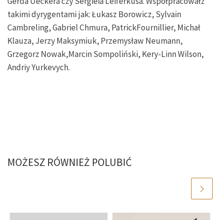
Gerda Ueckera czy Sergieia Leiferkusa. Współpracowałz
takimi dyrygentami jak: Łukasz Borowicz, Sylvain
Cambreling, Gabriel Chmura, PatrickFournillier, Michał
Klauza, Jerzy Maksymiuk, Przemysław Neumann,
Grzegorz Nowak,Marcin Sompoliński, Kery-Linn Wilson,
Andriy Yurkevych.
MOŻESZ RÓWNIEŻ POLUBIĆ