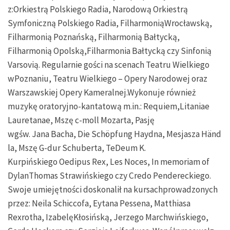
z:Orkiestrą Polskiego Radia, Narodową Orkiestrą
Symfoniczną Polskiego Radia, FilharmoniąWrocławską,
Filharmonią Poznańską, Filharmonią Bałtycką,
Filharmonią Opolską,Filharmonia Bałtycką czy Sinfonią
Varsovią. Regularnie gości na scenach Teatru Wielkiego
wPoznaniu, Teatru Wielkiego – Opery Narodowej oraz
Warszawskiej Opery Kameralnej.Wykonuje również
muzykę oratoryjno-kantatową m.in.: Requiem,Litaniae
Lauretanae, Mszę c-moll Mozarta, Pasję
wgśw. Jana Bacha, Die Schöpfung Haydna, Mesjasza Händ
la, Mszę G-dur Schuberta, TeDeum K.
Kurpińskiego Oedipus Rex, Les Noces, In memoriam of
DylanThomas Strawińskiego czy Credo Pendereckiego.
Swoje umiejętności doskonalił na kursachprowadzonych
przez: Neila Schiccofa, Eytana Pessena, Matthiasa
Rexrotha, IzabelęKłosińską, Jerzego Marchwińskiego,