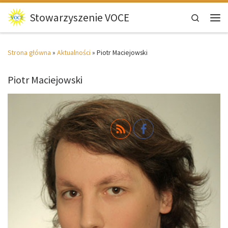
Przejdź do treści
Stowarzyszenie VOCE
Search
Men
Strona główna
»
Aktualności
»
Piotr Maciejowski
Piotr Maciejowski