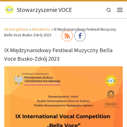
Przejdź do treści
Stowarzyszenie VOCE
Search
Men
Strona główna
»
Aktualności
»
IX Międzynarodowy Festiwal Muzyczny
Bella Voce Busko-Zdrój 2023
IX Międzynarodowy Festiwal Muzyczny Bella
Voce Busko-Zdrój 2023