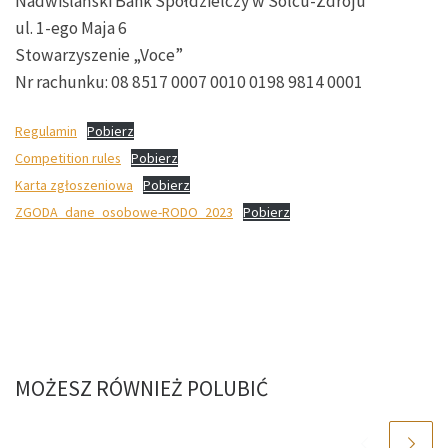
Nadwiślański Bank Spółdzielczy w Solcu-Zdroju
ul. 1-ego Maja 6
Stowarzyszenie „Voce”
Nr rachunku: 08 8517 0007 0010 0198 9814 0001
Regulamin
Pobierz
Competition rules
Pobierz
Karta zgłoszeniowa
Pobierz
ZGODA_dane_osobowe-RODO_2023
Pobierz
MOŻESZ RÓWNIEŻ POLUBIĆ