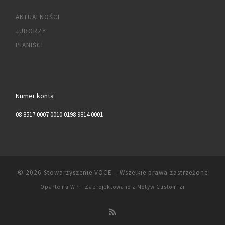
AKTUALNOŚCI
JURORZY
PIANIŚCI
Numer konta
08 8517 0007 0010 0198 9814 0001
© 2026
Stowarzyszenie VOCE
– Wszelkie prawa zastrzeżone
Oparte na
WP
– Zaprojektowano z
Motyw Customizr