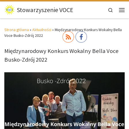
Przejdź do treści
Stowarzyszenie VOCE
Search
Men
Strona główna
»
Aktualności
»
Międzynarodowy Konkurs Wokalny Bella
Voce Busko-Zdrój 2022
Międzynarodowy Konkurs Wokalny Bella Voce
Busko-Zdrój 2022