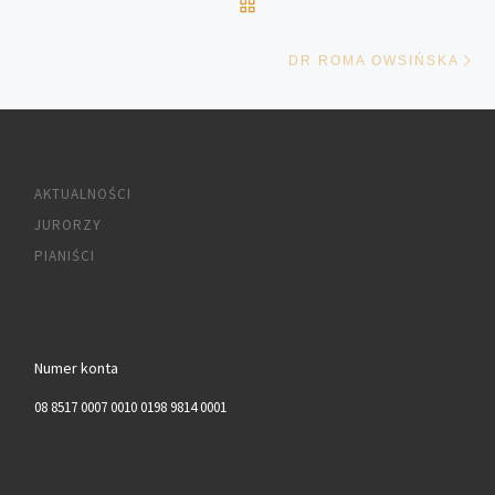
POWRÓT DO LISTY POS
Na
DR ROMA OWSIŃSKA
AKTUALNOŚCI
JURORZY
PIANIŚCI
Numer konta
08 8517 0007 0010 0198 9814 0001