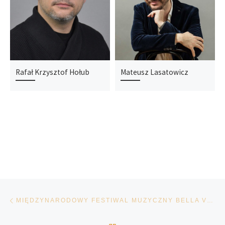
Rafał Krzysztof Hołub
Mateusz Lasatowicz
Nawigacja wpisu
Poprzedni wpis
MIĘDZYNARODOWY FESTIWAL MUZYCZNY BELLA VOCE