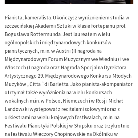
Pianista, kameralista. Ukończył z wyróżnieniem studia w
szczecińskiej Akademii Sztuki w klasie fortepianu prof.
Bogusława Rottermunda. Jest laureatem wielu
ogólnopolskich i międzynarodowych konkursów
pianistycznych, m.in. w Austrii (II nagroda na
Międzynarodowym Forum Muzycznym we Wiedniu) i we
Włoszech (I nagroda oraz Nagroda Specjalna Dyrektora
Artystycznego 29. Międzynarodowego Konkursu Młodych
Muzyków „Citta `di Barletta. Jako pianista-akompaniator
otrzymał także wyróżnienia na wielu konkursach
wokalnych m.in. w Polsce, Niemczech i w Rosji. Michał
Landowski występował z recitalami solowymi oraz z
orkiestrami na wielu krajowych festiwalach, m.in. na
Festiwalu Pianistyki Polskiej w Słupsku oraz trzykrotnie
na festiwalu Wieczory Chopinowskie na Okólniku w